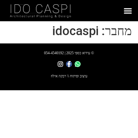
מחבר:
idocaspi
© עידוא כספי 2025 | 054-4540192
עיצוב ופיתוח \\ רבקה אילוז